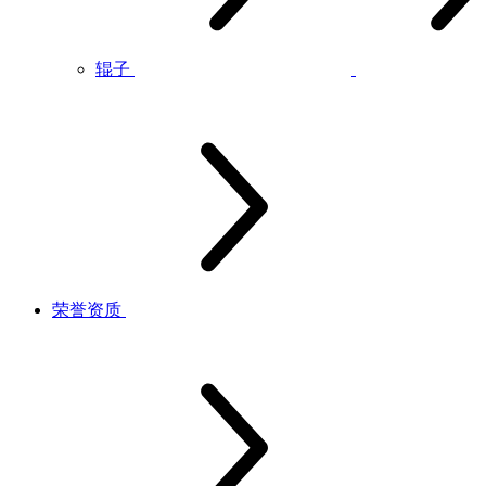
辊子
荣誉资质