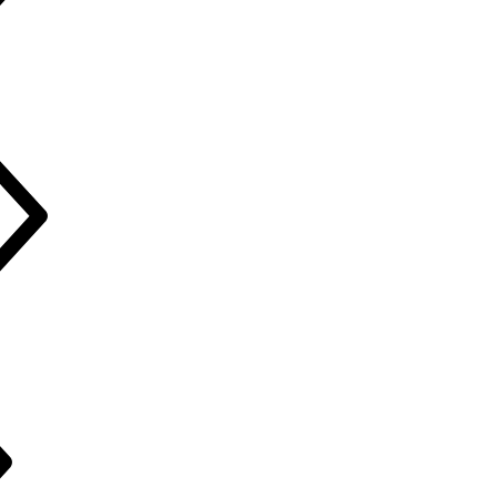
力于为多家生物质发电企业提供上料系统、炉