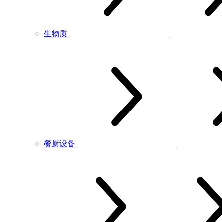
生物质
致
餐厨设备